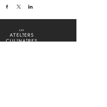
Cours de cuisine pratiques, ateliers culinaires
et activités de cohésion d'équipe sur la Rive-
Nord de Montréal depuis 2017.
Apprenez, cuisinez et partagez des moments
inoubliables dans une ambiance chaleureuse et
accueillante, sous la houlette du chef Étienne
Roussin.