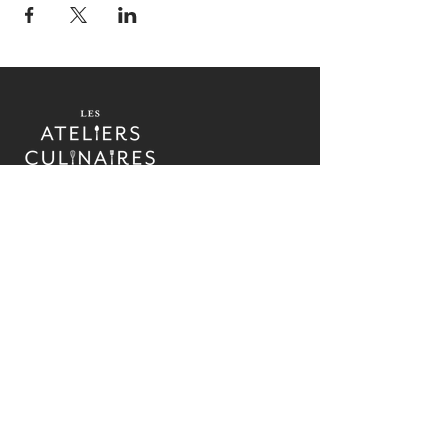
Cours de cuisine pratiques, ateliers culinaires
et activités de cohésion d'équipe sur la Rive-
Nord de Montréal depuis 2017.
Apprenez, cuisinez et partagez des moments
inoubliables dans une ambiance chaleureuse et
accueillante, sous la houlette du chef Étienne
Roussin.