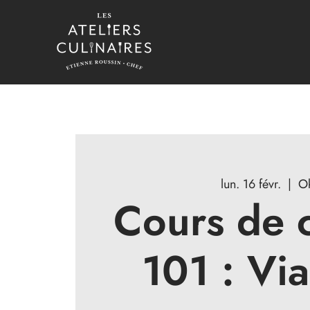
lun. 16 févr.
  |  
O
Cours de c
101 : Vi