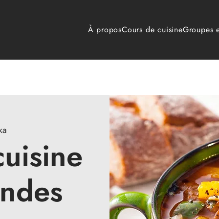
À propos
Cours de cuisine
Groupes e
ka
uisine
andes