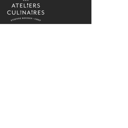
Cours de cuisine pratiques, ateliers culinaires
et activités de cohésion d'équipe sur la Rive-
Nord de Montréal depuis 2017.
Apprenez, cuisinez et partagez des moments
inoubliables dans une ambiance chaleureuse et
accueillante, sous la houlette du chef Étienne
Roussin.
COORDONNÉES
(514) 581-8685