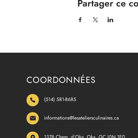
Partager ce c
COORDONNÉES
(514) 581-8685
informations@lesateliersculinaires.ca
1378 Chem. d'Oka, Oka, QC J0N 1E0,