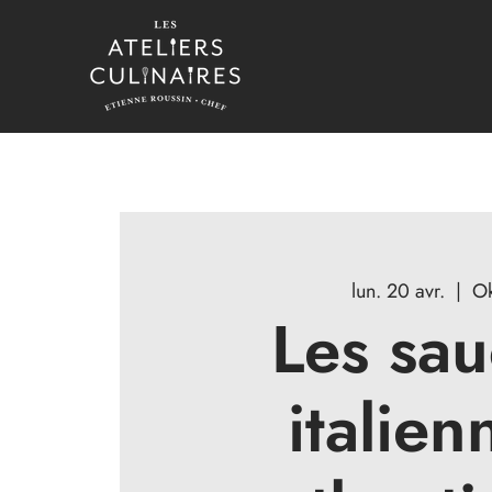
lun. 20 avr.
  |  
O
Les sau
italien