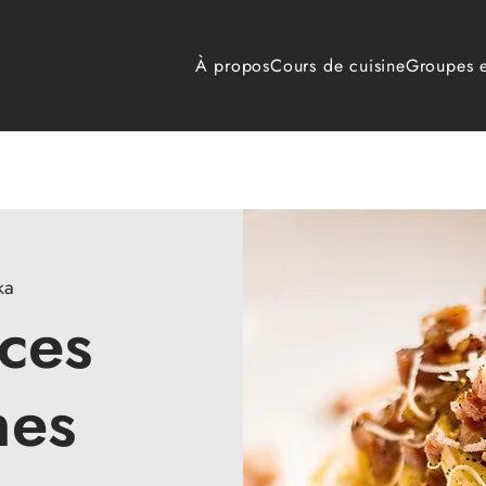
À propos
Cours de cuisine
Groupes e
ka
ces
nes