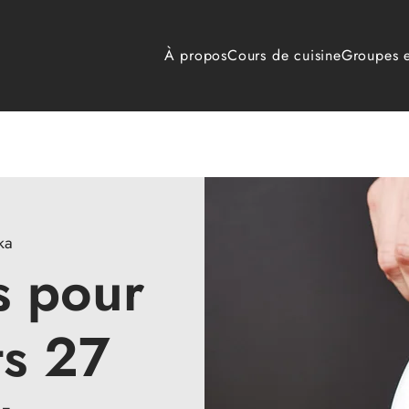
À propos
Cours de cuisine
Groupes e
ka
s pour
ts 27