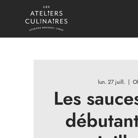
lun. 27 juill.
  |  
O
Les sauce
débutan