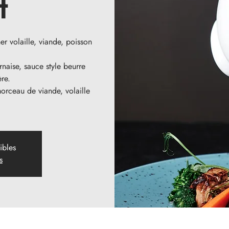
t
 volaille, viande, poisson
naise, sauce style beurre
ère.
orceau de viande, volaille
ibles
s