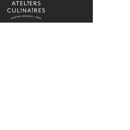
Cours de cuisine pratiques, ateliers culinaires
et activités de cohésion d'équipe sur la Rive-
Nord de Montréal depuis 2017.
Apprenez, cuisinez et partagez des moments
inoubliables dans une ambiance chaleureuse et
accueillante, sous la houlette du chef Étienne
Roussin.
COORDONNÉES
(514) 581-8685
informations@lesateliersculinaires.ca