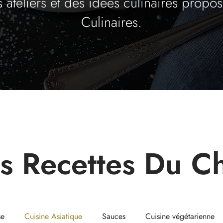
s ateliers et des idées culinaires propos
Culinaires.
s Recettes Du C
se
Cuisine Asiatique
Sauces
Cuisine végétarienne