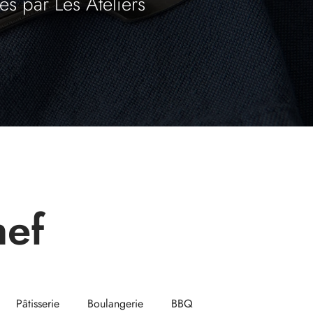
és par Les Ateliers
hef
Pâtisserie
Boulangerie
BBQ